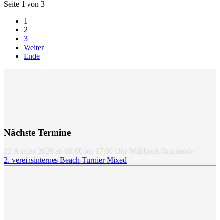
Seite 1 von 3
1
2
3
Weiter
Ende
Nächste Termine
22 August 2026
ab
08:00
bis
17:00
Uhr
Waldpark Grünheide
2. vereinsinternes Beach-Turnier Mixed