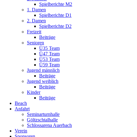
Spielberichte M2
1. Damen
Spielberichte D1
2. Damen
Spielberichte D2
Freizeit
Beiträge
Senioren
Ü35 Team
Ü47 Team
Ü53 Team
Ü59 Team
Jugend männlich
Beiträge
Jugend weiblich
Beiträge
Kinder
Beiträge
Beach
Anfahrt
Seminarturnhalle
Göltzschtalhalle
Schlossarena Auerbach
Verein
Sponsoren