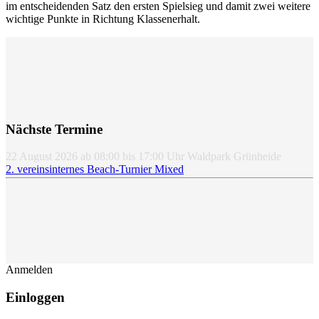
im entscheidenden Satz den ersten Spielsieg und damit zwei weitere
wichtige Punkte in Richtung Klassenerhalt.
Nächste Termine
22 August 2026
ab
08:00
bis
17:00
Uhr
Waldpark Grünheide
2. vereinsinternes Beach-Turnier Mixed
Anmelden
Einloggen