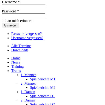
Username *
Password *
an mich erinnern
Passwort vergessen?
Username vergessen?
Alle Termine
Downloads
Home
News
Training
Teams
1. Männer
Spielberichte M1
2. Männer
Spielberichte M2
1. Damen
Spielberichte D1
2. Damen
Spielberichte D2