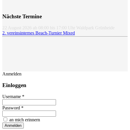
Nächste Termine
22 August 2026
ab
08:00
bis
17:00
Uhr
Waldpark Grünheide
2. vereinsinternes Beach-Turnier Mixed
Anmelden
Einloggen
Username *
Password *
an mich erinnern