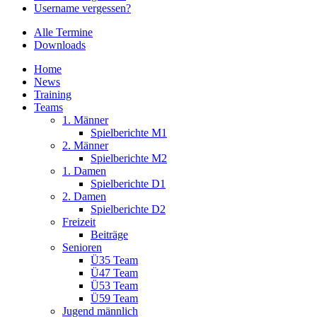
Username vergessen?
Alle Termine
Downloads
Home
News
Training
Teams
1. Männer
Spielberichte M1
2. Männer
Spielberichte M2
1. Damen
Spielberichte D1
2. Damen
Spielberichte D2
Freizeit
Beiträge
Senioren
Ü35 Team
Ü47 Team
Ü53 Team
Ü59 Team
Jugend männlich