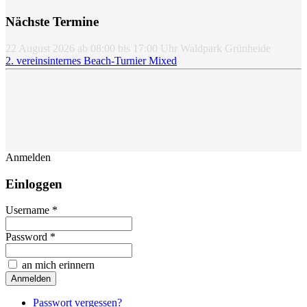
Nächste Termine
22 August 2026
ab
08:00
bis
17:00
Uhr
Waldpark Grünheide
2. vereinsinternes Beach-Turnier Mixed
Anmelden
Einloggen
Username *
Password *
an mich erinnern
Passwort vergessen?