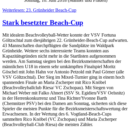
Sonntag, 10. Juni 2018 (Männer und Frauen)
Weiterlesen: 23. Grünheider Beach-Cup
Stark besetzter Beach-Cup
Mit idealem Beachvolleyball-Wetter konnte der VSV Fortuna
Göltzschtal zum diesjährigen 22. Grünheider-Beach-Cup aufwarten.
43 Mannschaften durchpflügten die Sandplätze im Waldpark
Grünheide. Weitere sechs interessierte Teams konnten aus
Kapazitätsgründen nicht mehr in die Startlisten aufgenommen
werden. Am Samstag siegten bei den Bezirksmeisterschaften der
männlichen U18 in einem sehr umkämpften Finalspiel Moritz
Göschel mit John Hahn vor Antonio Petzold mit Paul Görner (alle
VSV Göltzschtal). Der Sieg im Mixed-Turnier ging in einem hoch
spannenden Finale an Maria Zscherper mit Rico Knöbel
(Beachvolleyballclub Riesa/ VC Zschopau). Mit Siegen von
Michael Weber mit Falko Ahnert (SSV St. Egidien/VSV Oelsnitz)
in der Herrenkonkurrenz und Tina Richter/Yvonne Barth
(Chemnitzer PSV) bei den Damen am Sonntag, sicherten sich diese
Spieler die meisten Punkte für die Bezirksmeisterschaftswertung der
Erwachsenen. In der Wertung des 6. Vogtland-Beach-Cups
sammelten Rico Knöbel (VC Zschopau) und Maria Zscherper
(Beachvolleyball-Club Riesa) die meisten Zähler.