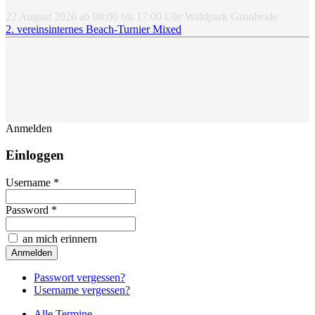
22 August 2026
ab
08:00
bis
17:00
Uhr
Waldpark Grünheide
2. vereinsinternes Beach-Turnier Mixed
Anmelden
Einloggen
Username *
Password *
an mich erinnern
Passwort vergessen?
Username vergessen?
Alle Termine