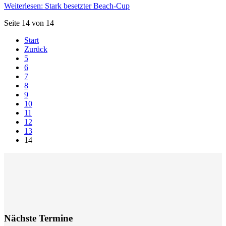
Weiterlesen: Stark besetzter Beach-Cup
Seite 14 von 14
Start
Zurück
5
6
7
8
9
10
11
12
13
14
Nächste Termine