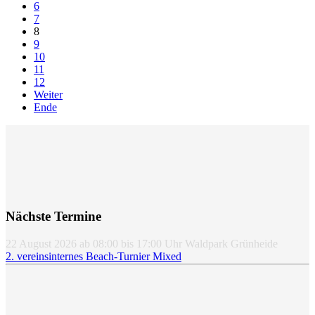
6
7
8
9
10
11
12
Weiter
Ende
Nächste Termine
22 August 2026
ab
08:00
bis
17:00
Uhr
Waldpark Grünheide
2. vereinsinternes Beach-Turnier Mixed