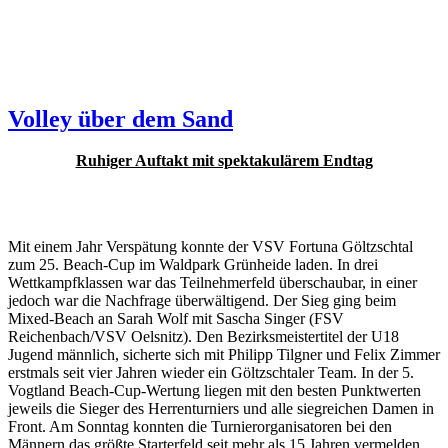
Volley über dem Sand
Ruhiger Auftakt mit spektakulärem Endtag
Mit einem Jahr Verspätung konnte der VSV Fortuna Göltzschtal
zum 25. Beach-Cup im Waldpark Grünheide laden. In drei
Wettkampfklassen war das Teilnehmerfeld überschaubar, in einer
jedoch war die Nachfrage überwältigend. Der Sieg ging beim
Mixed-Beach an Sarah Wolf mit Sascha Singer (FSV
Reichenbach/VSV Oelsnitz). Den Bezirksmeistertitel der U18
Jugend männlich, sicherte sich mit Philipp Tilgner und Felix Zimmer
erstmals seit vier Jahren wieder ein Göltzschtaler Team. In der 5.
Vogtland Beach-Cup-Wertung liegen mit den besten Punktwerten
jeweils die Sieger des Herrenturniers und alle siegreichen Damen in
Front. Am Sonntag konnten die Turnierorganisatoren bei den
Männern das größte Starterfeld seit mehr als 15 Jahren vermelden.