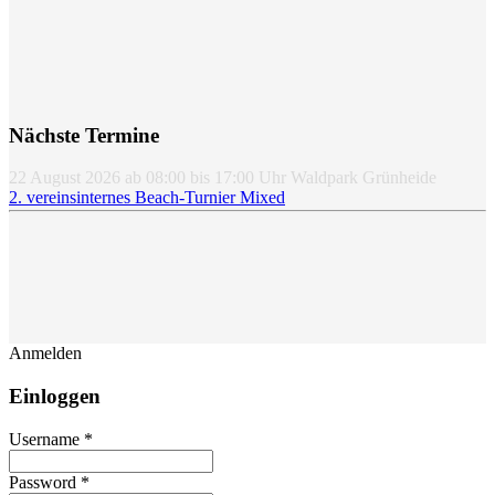
Nächste Termine
22 August 2026
ab
08:00
bis
17:00
Uhr
Waldpark Grünheide
2. vereinsinternes Beach-Turnier Mixed
Anmelden
Einloggen
Username *
Password *