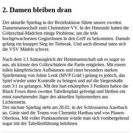
2. Damen bleiben dran
Der aktuelle Spieltag in der Bezirksklasse führte unsere zweiten
Damenmannschaft zum Chemnitzer VV. In der Hinrunde hatten die
Göltzschtal-Mädchen einige Probleme, um die teils
hochgewachsenen Gegnerinnen in den Griff zu bekommen. Damals
gelang ein knapper Sieg im Tiebreak. Und auch diesmal taten sich
die VSV Mädels schwer.
Nach dem 1:1 Satzausgleich der Heimmannschaft sah es sogar so
aus, als könnte den Göltzschtalern die Partie entgleiten. Mit einem
tollen kämpferischen Aufbäumen und einer besonders starken
Spielleistung von Joline Lenk (MVP Gold ) gelang es jedoch, das
Spiel wieder unter Kontrolle zu bringen und auf die Siegerstraße
zum 3:1 zu gelangen. Mit den hart erkämpften 3 Punkten haben die
Black Foxes ihren zweiten Tabellenplatz gefestigt und bleiben ein
ernst zunehmender Jäger des aktuellen Spitzenreiters aus
Lichtenstein.
Der nächste Spieltag steht am 28.02. in der Schlossarena Auerbach
an. Gäste sind die Teams von Chemnitz Harthau und von Plauen-
Oberlosa. Mit voller Punktausbeute würde man sich vorübergehend
sogar mit der Tabellenführung belohnen.