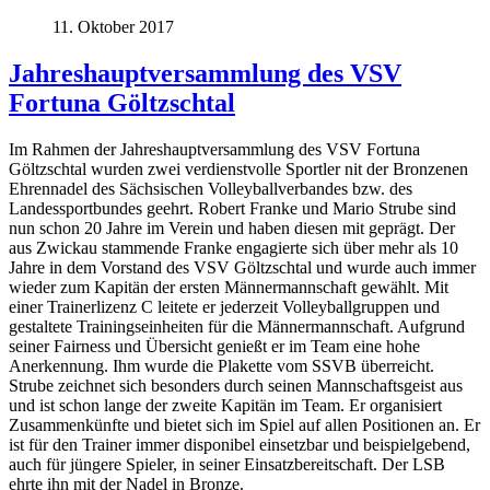
11. Oktober 2017
Jahreshauptversammlung des VSV
Fortuna Göltzschtal
Im Rahmen der Jahreshauptversammlung des VSV Fortuna
Göltzschtal wurden zwei verdienstvolle Sportler nit der Bronzenen
Ehrennadel des Sächsischen Volleyballverbandes bzw. des
Landessportbundes geehrt. Robert Franke und Mario Strube sind
nun schon 20 Jahre im Verein und haben diesen mit geprägt. Der
aus Zwickau stammende Franke engagierte sich über mehr als 10
Jahre in dem Vorstand des VSV Göltzschtal und wurde auch immer
wieder zum Kapitän der ersten Männermannschaft gewählt. Mit
einer Trainerlizenz C leitete er jederzeit Volleyballgruppen und
gestaltete Trainingseinheiten für die Männermannschaft. Aufgrund
seiner Fairness und Übersicht genießt er im Team eine hohe
Anerkennung. Ihm wurde die Plakette vom SSVB überreicht.
Strube zeichnet sich besonders durch seinen Mannschaftsgeist aus
und ist schon lange der zweite Kapitän im Team. Er organisiert
Zusammenkünfte und bietet sich im Spiel auf allen Positionen an. Er
ist für den Trainer immer disponibel einsetzbar und beispielgebend,
auch für jüngere Spieler, in seiner Einsatzbereitschaft. Der LSB
ehrte ihn mit der Nadel in Bronze.