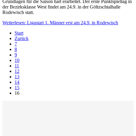
Grundlagen für die Saison hart erarbeitet. Der erste Punktspieltag in
der Bezirksklasse West findet am 24.9. in der Göltzschtalhalle
Rodewisch statt.
Weiterlesen: Ligastart 1. Männer erst am 24.9. in Rodewisch
Start
Zurück
7
8
9
10
11
12
13
14
15
16