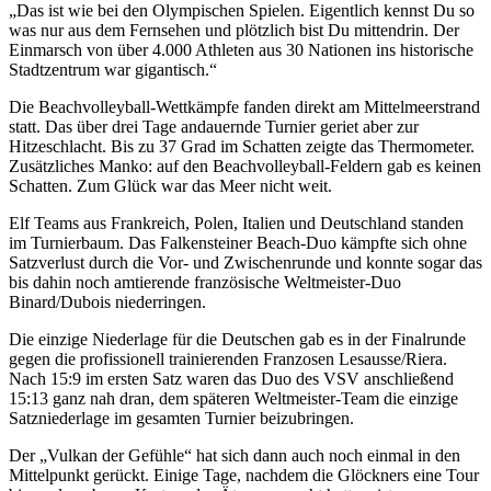
„Das ist wie bei den Olympischen Spielen. Eigentlich kennst Du so
was nur aus dem Fernsehen und plötzlich bist Du mittendrin. Der
Einmarsch von über 4.000 Athleten aus 30 Nationen ins historische
Stadtzentrum war gigantisch.“
Die Beachvolleyball-Wettkämpfe fanden direkt am Mittelmeerstrand
statt. Das über drei Tage andauernde Turnier geriet aber zur
Hitzeschlacht. Bis zu 37 Grad im Schatten zeigte das Thermometer.
Zusätzliches Manko: auf den Beachvolleyball-Feldern gab es keinen
Schatten. Zum Glück war das Meer nicht weit.
Elf Teams aus Frankreich, Polen, Italien und Deutschland standen
im Turnierbaum. Das Falkensteiner Beach-Duo kämpfte sich ohne
Satzverlust durch die Vor- und Zwischenrunde und konnte sogar das
bis dahin noch amtierende französische Weltmeister-Duo
Binard/Dubois niederringen.
Die einzige Niederlage für die Deutschen gab es in der Finalrunde
gegen die profissionell trainierenden Franzosen Lesausse/Riera.
Nach 15:9 im ersten Satz waren das Duo des VSV anschließend
15:13 ganz nah dran, dem späteren Weltmeister-Team die einzige
Satzniederlage im gesamten Turnier beizubringen.
Der „Vulkan der Gefühle“ hat sich dann auch noch einmal in den
Mittelpunkt gerückt. Einige Tage, nachdem die Glöckners eine Tour