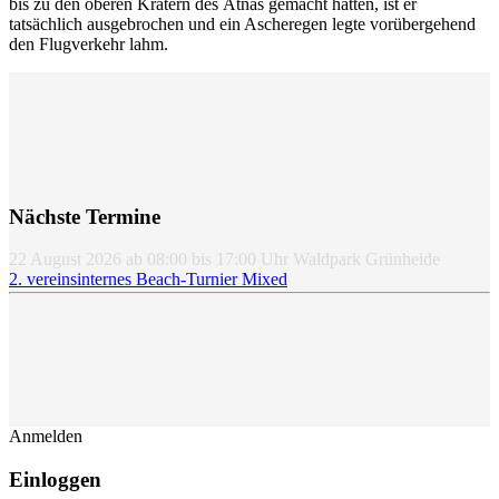
bis zu den oberen Kratern des Ätnas gemacht hatten, ist er
tatsächlich ausgebrochen und ein Ascheregen legte vorübergehend
den Flugverkehr lahm.
Nächste Termine
22 August 2026
ab
08:00
bis
17:00
Uhr
Waldpark Grünheide
2. vereinsinternes Beach-Turnier Mixed
Anmelden
Einloggen