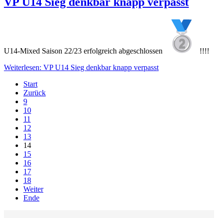
VP U14 Sieg denkbar knapp verpasst
U14-Mixed Saison 22/23 erfolgreich abgeschlossen
!!!!
Weiterlesen: VP U14 Sieg denkbar knapp verpasst
Start
Zurück
9
10
11
12
13
14
15
16
17
18
Weiter
Ende