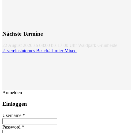
Nächste Termine
22 August 2026
ab
08:00
bis
17:00
Uhr
Waldpark Grünheide
2. vereinsinternes Beach-Turnier Mixed
Anmelden
Einloggen
Username *
Password *