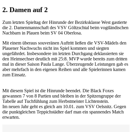
2. Damen auf 2
Zum letzten Spieltag der Hinrunde der Bezirksklasse West gastierte
die 2. Damenmannschaft des VSV Göltzschtal beim vogtländischen
Nachbarn in Plauen beim SV 04 Oberlosa.
Mit einem überaus souveränen Auftritt ließen die VSV-Mädels den
Plauener Nachwuchs nicht ins Spiel kommen und siegten
ungefährdet. Insbesondere im letzten Durchgang deklassierten sie
den Heimsechser deutlich mit 25:8. MVP wurde bereits zum dritten
mal in dieser Saison Paula Lange. Überzeugende Leistungen gab es
aber mehrfach in den eigenen Reihen und alle Spielerinnen kamen
zum Einsatz.
Mit diesem Spiel ist die Hinrunde beendet. Die Black Foxes
gewannen 7 von 8 Partien und bleiben in der Spitzengruppe der
Tabelle auf Tuchfühlung zum Herbstmeister Lichtenstein.
Im neuen Jahr geht es gleich am 10.01. zum VSV Oelsnitz. Gegen
die punktgleichen Teppichstädter darf man ein spannendes Match
erwarten.