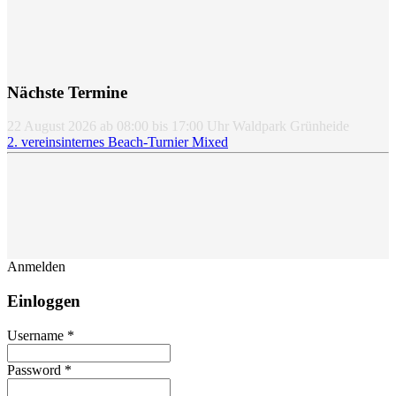
Nächste Termine
22 August 2026
ab
08:00
bis
17:00
Uhr
Waldpark Grünheide
2. vereinsinternes Beach-Turnier Mixed
Anmelden
Einloggen
Username *
Password *