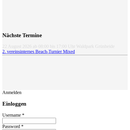
Nächste Termine
22 August 2026
ab
08:00
bis
17:00
Uhr
Waldpark Grünheide
2. vereinsinternes Beach-Turnier Mixed
Anmelden
Einloggen
Username *
Password *